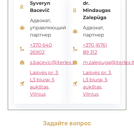
Syveryn
dr.
Bacevič
Mindaugas
Zalepūga
Адвокат,
управляющий
Адвокат,
партнер
партнер
+370 640
+370 (676)
26902
89 312
s.bacevic@iterlex.lt
m.zalepuga@iterlex.l
Laisvės pr. 3,
Laisvės pr. 3,
L3 biurai, 5
L3 biurai, 5
aukštas,
aukštas,
Vilnius
Vilnius
Задайте вопрос