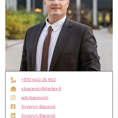
+370 640 26 902
s.bacevic@iterlex.lt
adv.bacevich
Syveryn Bacevič
Syveryn Bacevič