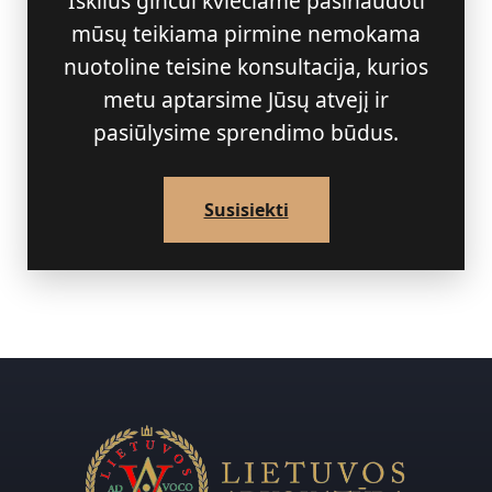
Iškilus ginčui kviečiame pasinaudoti
mūsų teikiama pirmine nemokama
nuotoline teisine konsultacija, kurios
metu aptarsime Jūsų atvejį ir
pasiūlysime sprendimo būdus.
Susisiekti