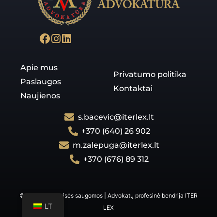
Apie mus
Privatumo politika
Paslaugos
Kontaktai
Naujienos
s.bacevic@iterlex.lt
+370 (640) 26 902
m.zalepuga@iterlex.lt
+370 (676) 89 312
© 2025 Visos teisės saugomos | Advokatų profesinė bendrija ITER
LT
LEX